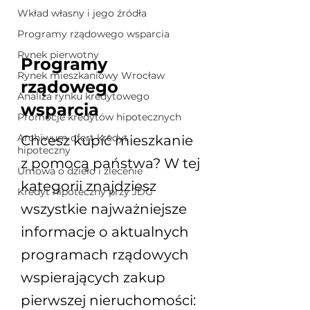
Wkład własny i jego źródła
Programy rządowego wsparcia
Rynek pierwotny
Programy
Rynek mieszkaniowy Wrocław
rządowego
Analiza rynku kredytowego
wsparcia
Promocje kredytów hipotecznych
Archiwum ofert kredyt
Chcesz kupić mieszkanie
hipoteczny
z pomocą państwa? W tej
Umowa o dzieło i zlecenie
kategorii znajdziesz
Kredyt hipoteczny przy JDG
wszystkie najważniejsze
informacje o aktualnych
programach rządowych
wspierających zakup
pierwszej nieruchomości: