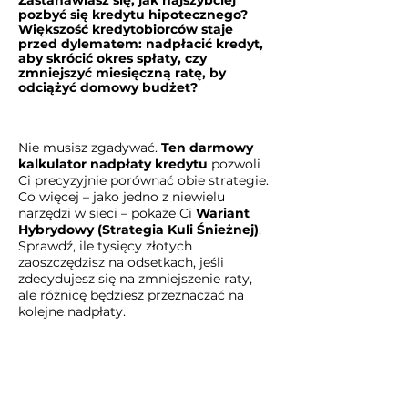
Zastanawiasz się, jak najszybciej
pozbyć się kredytu hipotecznego?
Większość kredytobiorców staje
przed dylematem: nadpłacić kredyt,
aby skrócić okres spłaty, czy
zmniejszyć miesięczną ratę, by
odciążyć domowy budżet?
Nie musisz zgadywać.
Ten darmowy
kalkulator nadpłaty kredytu
pozwoli
Ci precyzyjnie porównać obie strategie.
Co więcej – jako jedno z niewielu
narzędzi w sieci – pokaże Ci
Wariant
Hybrydowy
(Strategia Kuli Śnieżnej)
.
Sprawdź, ile tysięcy złotych
zaoszczędzisz na odsetkach, jeśli
zdecydujesz się na zmniejszenie raty,
ale różnicę będziesz przeznaczać na
kolejne nadpłaty.