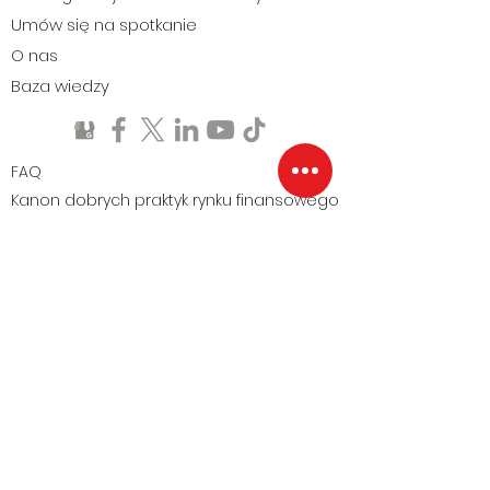
Umów się na spotkanie
O nas
Baza wiedzy
FAQ
Kanon dobrych praktyk rynku finansowego
Analiza rynku kredytowego
Notus SA
ul. Generała
Marek Grobelny
Romualda Traugutta
+48 533 799 433
45, budynek CITY
FORUM, parter
50-416
Wrocław
©
2009-2025