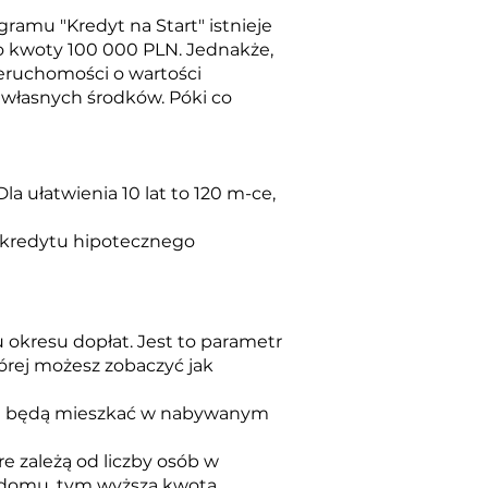
ramu "Kredyt na Start" istnieje
o kwoty 100 000 PLN. Jednakże,
ieruchomości o wartości
 własnych środków. Póki co
la ułatwienia 10 lat to 120 m-ce,
 kredytu hipotecznego
okresu dopłat. Jest to parametr
tórej możesz zobaczyć jak
óre będą mieszkać w nabywanym
e zależą od liczby osób w
domu, tym wyższa kwota