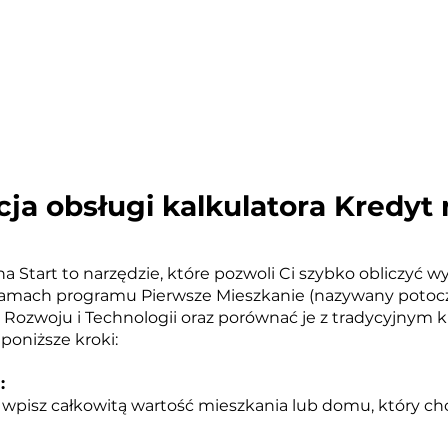
cja obsługi kalkulat
ora
Kr
e
dyt 
a Start
to narzędzie, które pozwoli Ci szybko obliczyć w
ramach programu Pierwsze Mieszkanie (nazywany potocz
 Rozwoju i Technologii oraz porównać je z tradycyjnym
 poniższe kroki:
:
wpisz całkowitą wartość mieszkania lub domu, który chc