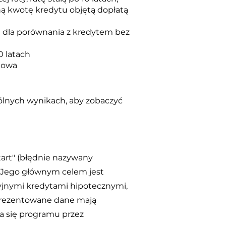
lną kwotę kredytu objętą dopłatą
t" dla porównania z kredytem bez
0 latach
towa
ególnych wynikach, aby zobaczyć
tart" (błędnie nazywany
i. Jego głównym celem jest
cyjnymi kredytami hipotecznymi,
 prezentowane dane mają
a się programu przez