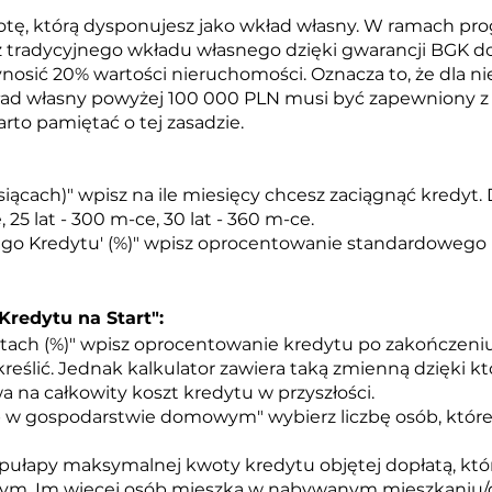
ę, którą dysponujesz jako wkład własny. W ramach prog
 tradycyjnego wkładu własnego dzięki gwarancji BGK d
osić 20% wartości nieruchomości. Oznacza to, że dla n
ład własny powyżej 100 000 PLN musi być zapewniony z
arto pamiętać o tej zasadzie.
siąca
ch)" wpisz na ile miesięcy chcesz zaciągnąć kredyt. D
, 25 lat - 300 m-ce, 30 lat - 360 m-ce.
go Kredytu' (%)" wpisz oprocentowanie standardowego
Kredytu na Start":
tach (%)" wpisz oprocentowanie kredytu po zakończeniu 
określić. Jednak kalkulator zawiera taką zmienną dzięki k
na całkowity koszt kredytu w przyszłości.
b w gospodarstwie domowym" wybierz liczbę osób, kt
pułapy maksymalnej kwoty kredytu objętej dopłatą, któr
m. Im więcej osób mieszka w nabywanym mieszkaniu/