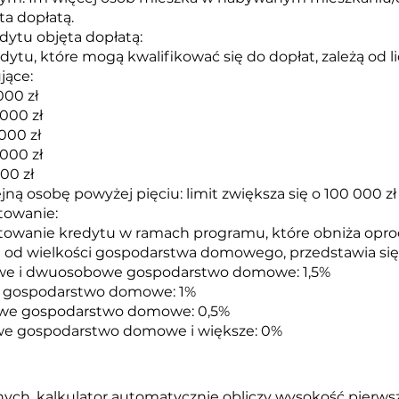
a dopłatą.
ytu objęta dopłatą:
tu, które mogą kwalifikować się do dopłat, zależą od 
jące:
000 zł
000 zł
000 zł
000 zł
00 zł
jną osobę powyżej pięciu: limit zwiększa się o 100 000 zł
towanie:
towanie kredytu w ramach programu, które obniża opr
 od wielkości gospodarstwa domowego, przedstawia się
w
e i dwuosobowe gospodarstwo domowe: 1,5%
 gospodarstwo domowe: 1%
we gospodarstwo domowe: 0,5%
we gospodarstwo domowe i większe: 0%
h, kalkulator automatycznie obliczy wysokość pierwszej r