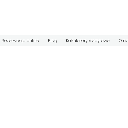
Rezerwacja online
Blog
Kalkulatory kredytowe
O n