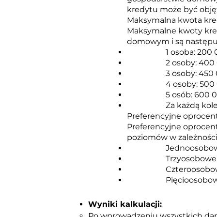
kredytu może być objęt
Maksymalna kwota kred
Maksymalne kwoty kredy
domowym i są następu
1 osoba: 200 
2 osoby: 400 
3 osoby: 450 
4 osoby: 500 
5 osób: 600 0
Za każdą kole
Preferencyjne oprocen
Preferencyjne oprocen
poziomów w zależności
Jednoosobo
Trzyosobowe
Czteroosobo
Pięcioosobo
Wyniki kalkulacji:
Po wprowadzeniu wszystkich danyc