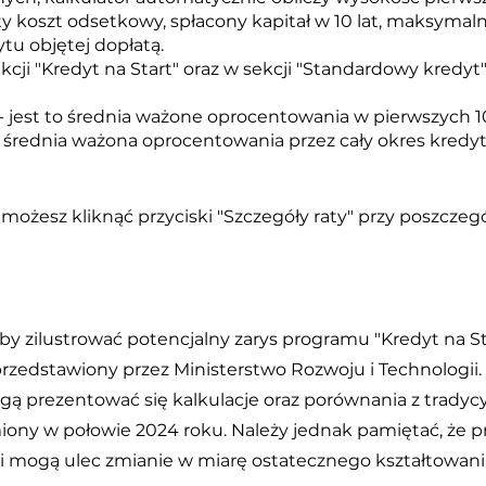
ity koszt odsetkowy, spłacony kapitał w 10 lat, maksyma
tu objętej dopłatą.
cji "Kredyt na Start" oraz w sekcji "Standardowy kredy
 jest to średnia ważone oprocentowania w pierwszych 1
 średnia ważona oprocentowania przez cały okres kredy
, możesz kliknąć przyciski "Szczegóły raty" przy poszcz
 aby zilustrować potencjalny zarys programu "Kredyt na S
ał przedstawiony przez Ministerstwo Rozwoju i Technologi
gą prezentować się kalkulacje oraz porównania z trady
iony w połowie 2024 roku. Należy jednak pamiętać, że
 i mogą ulec zmianie w miarę ostatecznego kształtowani