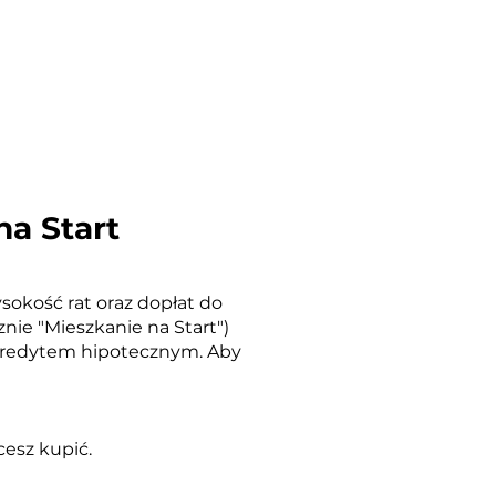
na Start
ysokość rat oraz dopłat do
nie "Mieszka
nie na Start")
 kredytem hipotecznym. Aby
esz kupić.