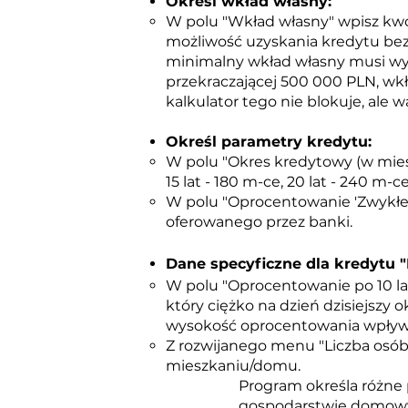
Określ wkład własny:
W polu "Wkład własny" wpisz kwot
możliwość uzyskania kredytu bez
minimalny wkład własny musi wyn
przekraczającej 500 000 PLN, wk
kalkulator tego nie blokuje, ale w
Określ parametry kredytu:
W polu "Okres kredytowy (w mie
15 lat - 180 m-ce, 20 lat - 240 m-ce
W polu "Oprocentowanie 'Zwykłe
oferowanego przez banki.
Dane specyficzne dla kredytu "
W polu "Oprocentowanie po 10 la
który ciężko na dzień dzisiejszy 
wysokość oprocentowania wpływa 
Z rozwijanego menu "Liczba osó
mieszkaniu/domu.
Program określa różne 
gospodarstwie domowy