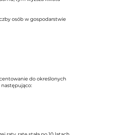
liczby osób w gospodarstwie
ocentowanie do określonych
 następująco:
aty, ratę stałą po 10 latach,