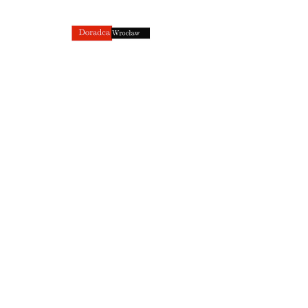
Traugutta 45, budynek CITY
FORUM
|
Krakowska 112
Poproś o rezerwację
Opis usługi
Jeśli posiadasz kredyt hipoteczny, który
był zawierany kilka lat temu,
prawdopodobnie płacisz znacznie
wyższą ratę niż obecnie dostępne oferty
na rynku. Refinansowanie kredytu
hipotecznego polega na przeniesieniu
Twojego kredytu do innego banku,
który oferuje korzystniejsze warunki,
niższą marżę, niższe oprocentowanie, a
co za tym idzie – mniejszą miesięczną
ratę kredytu.