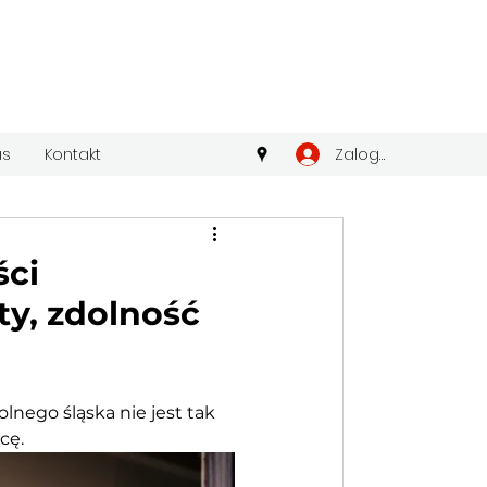
Zaloguj się
as
Kontakt
ści
y, zdolność
lnego śląska nie jest tak 
cę. 