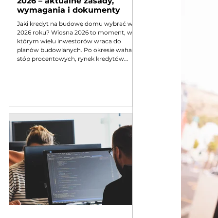
2026 – aktualne zasady,
wymagania i dokumenty
Jaki kredyt na budowę domu wybrać w
2026 roku? Wiosna 2026 to moment, w
którym wielu inwestorów wraca do
planów budowlanych. Po okresie wahań
stóp procentowych, rynek kredytów
budowlano-hipotecznych ustabilizował
się, jednak banki wciąż skrupulatnie
weryfikują kosztorysy. Zmieniły się też
minimalne wymogi dotyczące kosztu
budowy 1 m², co bezpośrednio wpływa na
kwotę, jaką musisz pożyczyć. Jeśli
planujesz mniejszą inwestycję (np. dom
rekreacyjny lub modułowy), nadal
możesz roz