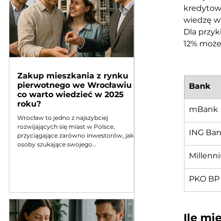
kredytow
wiedzę w 
Dla przyk
12% może 
Zakup mieszkania z rynku
pierwotnego we Wrocławiu –
Bank
co warto wiedzieć w 2025
roku?
mBank
Wrocław to jedno z najszybciej
rozwijających się miast w Polsce,
ING Ban
przyciągające zarówno inwestorów, jak i
osoby szukające swojego...
Millenn
PKO BP
Ile mi