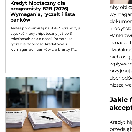
Kredyt hipoteczny dla
Aby oblic
programisty B2B (2026) –
Wymagania, ryczałt i lista
wymagana 
banków
dokument
kredytobi
Jesteś programistą na B2B? Sprawdź, jak
uzyskać kredyt hipoteczny już po 3
Banki zwr
miesiącach działalności. Poradnik o
oznacza t
ryczałcie, zdolności kredytowej i
działalno
wymaganiach banków dla branży IT.
Aktualizacja 2026
nich osi
wpływami
przyjmują
dochodów 
niższą wa
Jakie 
akcept
Kredyt hi
przedsięb