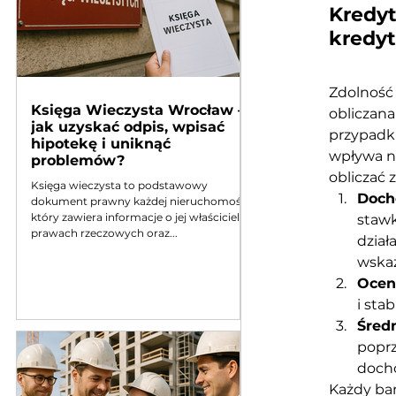
Kredyt
kredy
Zdolność 
Księga Wieczysta Wrocław –
obliczana
jak uzyskać odpis, wpisać
przypadku
hipotekę i uniknąć
wpływa na
problemów?
obliczać 
Księga wieczysta to podstawowy
Doch
dokument prawny każdej nieruchomości,
który zawiera informacje o jej właścicielu,
stawk
prawach rzeczowych oraz...
dział
wskaź
Ocena
i sta
Śred
poprz
doch
Każdy ban