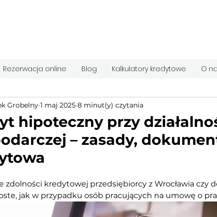
Rezerwacja online
Blog
Kalkulatory kredytowe
O n
k Grobelny
1 maj 2025
8 minut(y) czytania
yt hipoteczny przy działalno
odarczej – zasady, dokument
ytowa
e zdolności kredytowej przedsiębiorcy z Wrocławia czy do
roste, jak w przypadku osób pracujących na umowę o pra