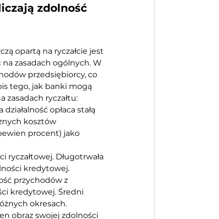
liczają zdolność 
ą opartą na ryczałcie jest 
ć na zasadach ogólnych. W 
hodów przedsiębiorcy, co 
is tego, jak banki mogą 
a zasadach ryczałtu:
działalność opłaca stałą 
cznych kosztów 
 pewien procent) jako 
ci ryczałtowej. Długotrwała 
lności kredytowej.
ość przychodów z 
ci kredytowej. Średni 
óżnych okresach.
en obraz swojej zdolności 