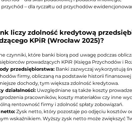
przychód – dla ryczałtu od przychodów ewidencjonowa
nk liczy zdolność kredytową przedsięb
dzącego KPiR (Wrocław 2025)?
e czynniki, które banki biorą pod uwagę podczas oblicz
dsiębiorców prowadzących KPiR (Księga Przychodów i R
ody przedsiębiorstwa:
 Banki zazwyczaj wykorzystują śr
hodów firmy, obliczaną na podstawie historii finansowej z
lniejsze dochody, tym większa zdolność kredytowa.
y działalności:
 Uwzględniane są także koszty prowadzeni
rodzenia pracowników, koszty materiałów czy inne wyda
ólną rentowność firmy i zdolność spłaty zobowiązań.
netto:
 Zysk netto, który pozostaje po odjęciu kosztów o
nym wskaźnikiem. Wyższy zysk netto może zwiększyć Tw