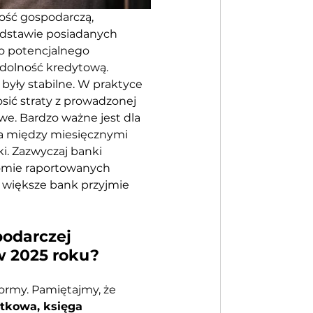
ość gospodarczą, 
odstawie posiadanych 
o potencjalnego 
 zdolność kredytową.
yły stabilne. W praktyce 
ić straty z prowadzonej 
we. Bardzo ważne jest dla 
a między miesięcznymi 
. Zazwyczaj banki 
iomie raportowanych 
ą większe bank przyjmie 
odarczej 
w 2025 roku?
formy. Pamiętajmy, że 
tkowa, księga 