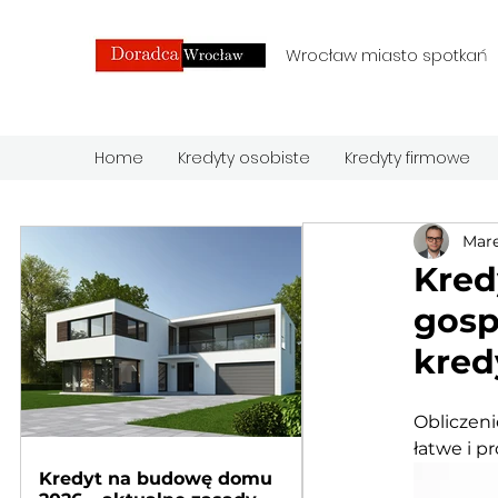
Wrocław miasto spotkań
Home
Kredyty osobiste
Kredyty firmowe
Mare
Kred
gosp
kred
Obliczeni
łatwe i p
Kredyt na budowę domu