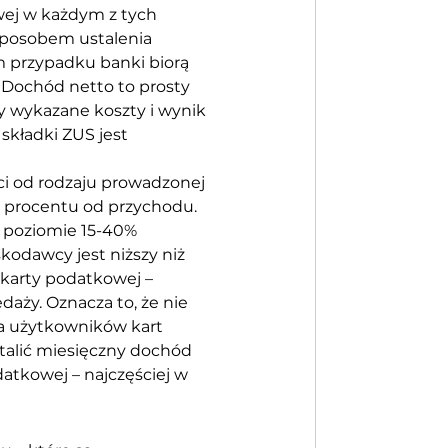
wej w każdym z tych 
sposobem ustalenia 
m przypadku banki biorą 
 Dochód netto to prosty 
wykazane koszty i wynik 
składki ZUS jest 
ci od rodzaju prowadzonej 
o procentu od przychodu. 
 poziomie 15-40% 
odawcy jest niższy niż 
karty podatkowej – 
aży. Oznacza to, że nie 
a użytkowników kart 
talić miesięczny dochód 
atkowej – najczęściej w 