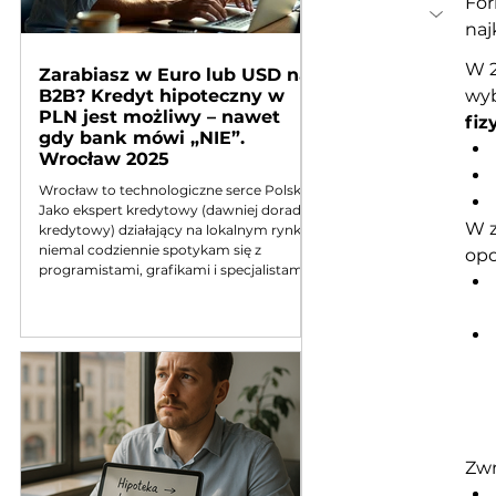
For
naj
W 2
Zarabiasz w Euro lub USD na
B2B? Kredyt hipoteczny w
wyb
PLN jest możliwy – nawet
fiz
gdy bank mówi „NIE”.
Wrocław 2025
Wrocław to technologiczne serce Polski.
Jako ekspert kredytowy (dawniej doradca
W z
kredytowy) działający na lokalnym rynku,
niemal codziennie spotykam się z
opo
programistami, grafikami i specjalistami
IT, którzy mieszkają na Krzykach,
Biskupinie czy Fabrycznej, ale pracują dla
firm z USA, Niemiec czy Wielkiej Brytanii.
działalność dochód w walucie a kredyt
hipoteczny Sytuacja wydaje się idealna:
wysokie zarobki, kontrakt B2B,
stabilizacja. Schody zaczynają się w
momencie, gdy chce
Zwr