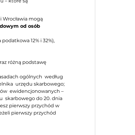
 – które są 
 i Wrocławia mogą 
odowym od osób 
 podatkowa 12% i 32%),
oraz różną podstawę 
asadach ogólnych  według 
elnika  urzędu skarbowego;
hodów  ewidencjonowanych – 
  skarbowego do 20. dnia 
esz pierwszy przychód w 
żeli pierwszy przychód 