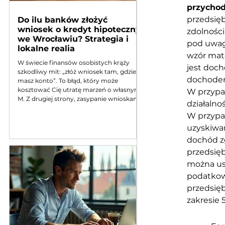
przychod
przedsięb
Do ilu banków złożyć
wniosek o kredyt hipoteczny
zdolności
we Wrocławiu? Strategia i
pod uwagę
lokalne realia
wzór mat
W świecie finansów osobistych krąży
jest doch
szkodliwy mit: „złóż wniosek tam, gdzie
dochodem
masz konto”. To błąd, który może
kosztować Cię utratę marzeń o własnym
W przypad
M. Z drugiej strony, zasypanie wnioskami
działalno
połowy sektora bankowego to strategia
W przypad
samobójcza. Gdzie leży złoty środek?
Odpowiedź jest konkretna. Wnioski o
uzyskiwan
kredyt hipoteczny na biurku doradcy we
dochód zg
Wrocławiu Dla zabieganych (TL;DR) :
przedsięb
Eksperci kredytowi z Wrocławia zgodnie
zalecają złożenie wniosków o kredyt
można us
hipoteczny do 3 banków jednocze
podatkowy
przedsięb
zakresie 