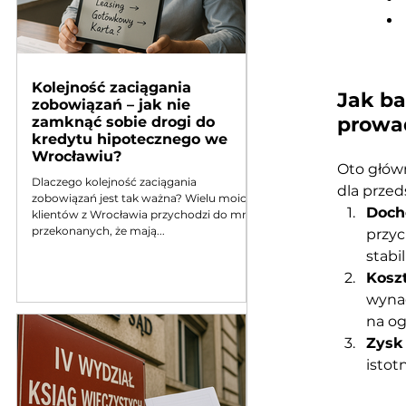
Kolejność zaciągania
Jak ba
zobowiązań – jak nie
prowa
zamknąć sobie drogi do
kredytu hipotecznego we
Wrocławiu?
Oto główn
Dlaczego kolejność zaciągania
dla prze
zobowiązań jest tak ważna? Wielu moich
Doch
klientów z Wrocławia przychodzi do mnie
przekonanych, że mają...
przyc
stabi
Koszt
wynag
na og
Zysk 
istot