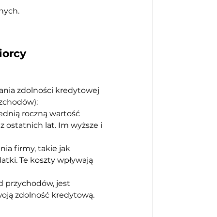
nych.
iorcy 
ania zdolności kredytowej 
ozchodów):
ednią roczną wartość 
 ostatnich lat. Im wyższe i 
a firmy, takie jak 
tki. Te koszty wpływają 
d przychodów, jest 
oją zdolność kredytową.