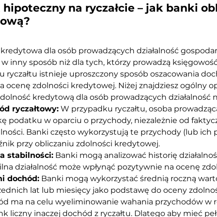
 hipoteczny na ryczałcie – jak banki ob
tową?
kredytowa dla osób prowadzących działalność gospodarcz
 w inny sposób niż dla tych, którzy prowadzą księgowoś
 ryczałtu istnieje uproszczony sposób oszacowania doc
 ocenę zdolności kredytowej. Niżej znajdziesz ogólny op
zdolność kredytową dla osób prowadzących działalność n
ód ryczałtowy:
 W przypadku ryczałtu, osoba prowadząca 
ę podatku w oparciu o przychody, niezależnie od fakty
alności. Banki często wykorzystują te przychody (lub ich
nik przy obliczaniu zdolności kredytowej.
 stabilności:
 Banki mogą analizować historię działalnoś
bilna działalność może wpłynąć pozytywnie na ocenę zdo
ni dochód:
 Banki mogą wykorzystać średnią roczną wart
ednich lat lub miesięcy jako podstawę do oceny zdolnoś
ód ma na celu wyeliminowanie wahania przychodów w r
k liczny inaczej dochód z ryczałtu. Dlatego aby mieć peł