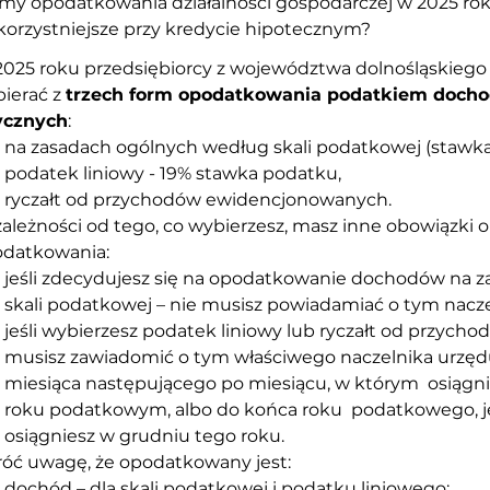
my opodatkowania działalności gospodarczej w 2025 roku
korzystniejsze przy kredycie hipotecznym?
025 roku przedsiębiorcy z województwa dolnośląskiego
ierać z 
trzech form opodatkowania podatkiem doch
ycznych
:
na zasadach ogólnych według skali podatkowej (stawka
podatek liniowy - 19% stawka podatku,
ryczałt od przychodów ewidencjonowanych.
ależności od tego, co wybierzesz, masz inne obowiązki 
datkowania:
jeśli zdecydujesz się na opodatkowanie dochodów na z
skali podatkowej – nie musisz powiadamiać o tym nacz
jeśli wybierzesz podatek liniowy lub ryczałt od przyc
musisz zawiadomić o tym właściwego naczelnika urzędu
miesiąca następującego po miesiącu, w którym  osiągni
roku podatkowym, albo do końca roku  podatkowego, je
osiągniesz w grudniu tego roku.
óć uwagę, że opodatkowany jest:
dochód – dla skali podatkowej i podatku liniowego;