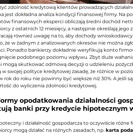
zyć zdolność kredytową klientów prowadzących działaln
jest dokładna analiza kondycji finansowej firmy. Na p
ów finansowych eksperci obliczają średni dochód nett
orcy z ostatnich 12 miesięcy, a następnie określają jego
acają również uwagę na to, aby dochody wnioskodawcy b
o, że w żadnym z analizowanych okresów nie można zgłos
ści. Ponadto bankierzy dokładnie weryfikują konto firmo
ągnięcie podobnego poziomu wpływu. Zbyt duże wahani
 mogą skutkować odmową decyzji o udzieleniu pożyczki
 w swojej polityce kredytowej zasadę, że różnice w poz
rok do roku nie powinny być większe niż 30%. A jeśli s
rtość do wyliczenia zdolności kredytowej.
formy opodatkowania działalności gosp
ują banki przy kredycie hipotecznym 
poteczny i działalność gospodarcza to oczywiście różne 
iorcy mogą działać na różnych zasadach, np. 
karta poda