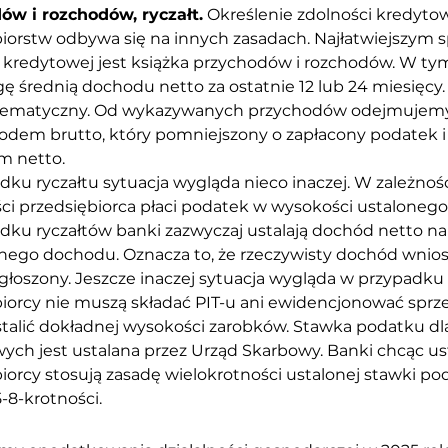
ów i rozchodów, ryczałt.
 Określenie zdolności kredyto
iorstw odbywa się na innych zasadach. Najłatwiejszym 
 kredytowej jest książka przychodów i rozchodów. W ty
 średnią dochodu netto za ostatnie 12 lub 24 miesięcy.
ematyczny. Od wykazywanych przychodów odejmujemy 
odem brutto, który pomniejszony o zapłacony podatek i 
 netto.
ku ryczałtu sytuacja wygląda nieco inaczej. W zależnoś
ści przedsiębiorca płaci podatek w wysokości ustaloneg
ku ryczałtów banki zazwyczaj ustalają dochód netto na
ego dochodu. Oznacza to, że rzeczywisty dochód wniosk
łoszony. Jeszcze inaczej sytuacja wygląda w przypadku 
iorcy nie muszą składać PIT-u ani ewidencjonować sprzed
talić dokładnej wysokości zarobków. Stawka podatku dl
ch jest ustalana przez Urząd Skarbowy. Banki chcąc us
iorcy stosują zasadę wielokrotności ustalonej stawki pod
5-8-krotności.