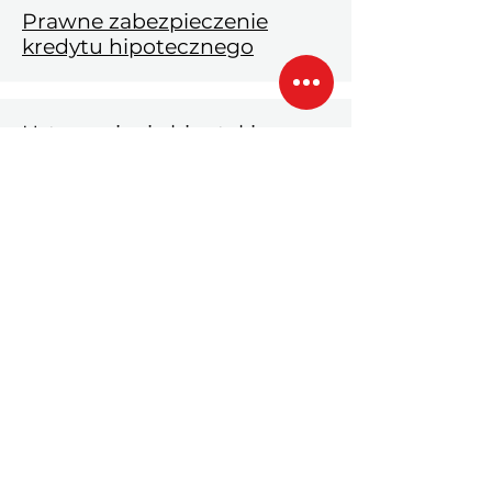
Prawne zabezpieczenie
kredytu hipotecznego
Ustanowienie hipoteki - co
oznacza
Cesja ubezpieczenie
nieruchomości
Wypłata w transzach - co
oznacza
Wycena nieruchomości przy