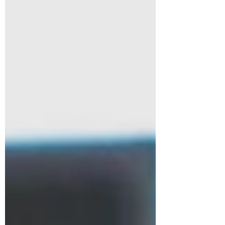
skrupulatnie weryfikują kosztorysy.
Zmieniły się też minimalne wymogi
dotyczące kosztu budowy 1 m², co
bezpośrednio wpływa na kwotę, jaką
musisz pożyczyć. Jeśli planujesz
mniejszą inwestycję (np. dom
rekreacyjny lub modułowy), nadal
możesz roz