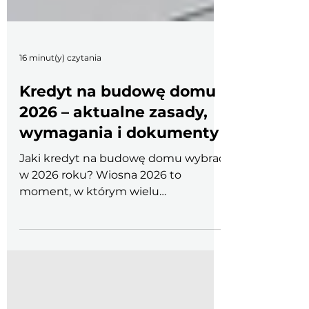
16 minut(y) czytania
Kredyt na budowę domu
2026 – aktualne zasady,
wymagania i dokumenty
Jaki kredyt na budowę domu wybrać
w 2026 roku? Wiosna 2026 to
moment, w którym wielu
inwestorów wraca do planów
budowlanych. Po okresie wahań stóp
procentowych, rynek kredytów
budowlano-hipotecznych
ustabilizował się, jednak banki wciąż