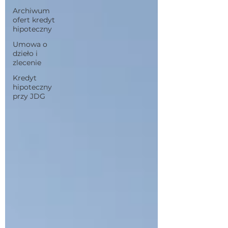
Archiwum
ofert kredyt
hipoteczny
Umowa o
dzieło i
zlecenie
Kredyt
hipoteczny
przy JDG