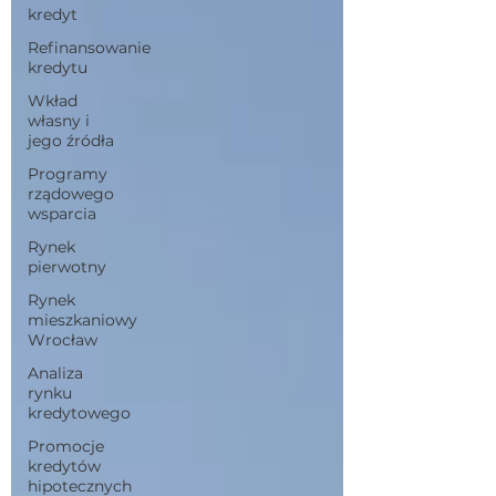
kredyt
Refinansowanie
kredytu
Wkład
własny i
jego źródła
Programy
rządowego
wsparcia
Rynek
pierwotny
Rynek
mieszkaniowy
Wrocław
Analiza
rynku
kredytowego
Promocje
kredytów
hipotecznych