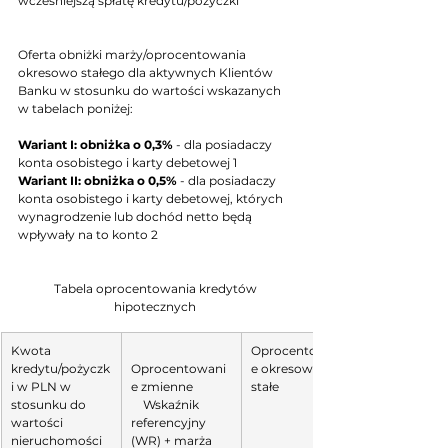
wcześniejszą spłatę kredytu/pożyczki
Oferta obniżki marży/oprocentowania 
okresowo stałego dla aktywnych Klientów 
Banku w stosunku do wartości wskazanych 
w tabelach poniżej:
Wariant I: obniżka o 0,3%
 - dla posiadaczy 
konta osobistego i karty debetowej 1
Wariant II: obniżka o 0,5%
 - dla posiadaczy 
konta osobistego i karty debetowej, których 
wynagrodzenie lub dochód netto będą 
wpływały na to konto 2
Tabela oprocentowania kredytów 
hipotecznych 
Kwota 
Oprocentowani
kredytu/pożyczk
Oprocentowani
e okresowo 
i w PLN w 
e zmienne            
stałe
stosunku do 
    Wskaźnik 
wartości 
referencyjny 
nieruchomości 
(WR) + marża 