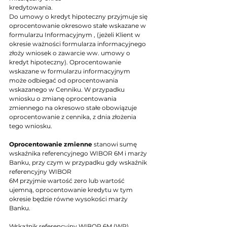
kredytowania.
Do umowy o kredyt hipoteczny przyjmuje się 
oprocentowanie okresowo stałe wskazane w 
formularzu Informacyjnym , (jeżeli Klient w 
okresie ważności formularza informacyjnego 
złoży wniosek o zawarcie ww. umowy o 
kredyt hipoteczny). Oprocentowanie 
wskazane w formularzu informacyjnym 
może odbiegać od oprocentowania 
wskazanego w Cenniku. W przypadku 
wniosku o zmianę oprocentowania 
zmiennego na okresowo stałe obowiązuje 
oprocentowanie z cennika, z dnia złożenia 
tego wniosku.
Oprocentowanie zmienne
 stanowi sumę 
wskaźnika referencyjnego WIBOR 6M i marży 
Banku, przy czym w przypadku gdy wskaźnik 
referencyjny WIBOR
6M przyjmie wartość zero lub wartość 
ujemną, oprocentowanie kredytu w tym 
okresie będzie równe wysokości marży 
Banku.
Wskaźnik referencyjny WIBOR 6M (WR) 