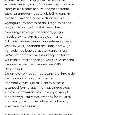
zmienia się w cyklach 6-miesięcznych, w tym 
samym dniu miesiąca, w którym zostanie 
zawarta umowa kredytu lub jeśli w danym 
miesiącu kalendarzowym dzień ten nie 
występuje - w ostatnim dniu tego miesiąca i 
przyjmuje wartość z ostatniego dnia 
roboczego miesiąca poprzedzającego 
miesiąc, w którym następuje zmiana. 
Administratorem wskaźnika referencyjnego 
WIBOR 6M, tj. podmiotem, który sprawuje 
kontrolę nad jego opracowywaniem jest 
GPW Benchmark S.A. Informację na temat 
wskaźnika referencyjnego WIBOR 6M można 
uzyskać na stronie internetowej GPW 
Benchmark.
Do umowy o kredyt hipoteczny przyjmuje się 
marżę wskazaną w formularzu 
informacyjnym, (jeżeli Klient w okresie 
ważności formularza informacyjnego złoży 
wniosek o zawarcie ww. umowy o kredyt 
hipoteczny). Marża wskazana w formularzu 
informacyjnym może odbiegać od marży 
wskazanej w Cenniku.