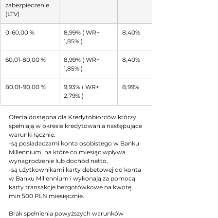
zabezpieczenie 
(LTV)
0-60,00 %
8,99% ( WR+ 
8,40%
1,85% )
60,01-80,00 %
8,99% ( WR+ 
8,40%
1,85% )
80,01-90,00 %
9,93% ( WR+ 
8,99%
2,79% )
Oferta dostępna dla Kredytobiorców którzy 
spełniają w okresie kredytowania następujące 
warunki łącznie:
-są posiadaczami konta osobistego w Banku 
Millennium, na które co miesiąc wpływa 
wynagrodzenie lub dochód netto,
-są użytkownikami karty debetowej do konta 
w Banku Millennium i wykonają za pomocą 
karty transakcje bezgotówkowe na kwotę 
min 500 PLN miesięcznie.
Brak spełnienia powyższych warunków 