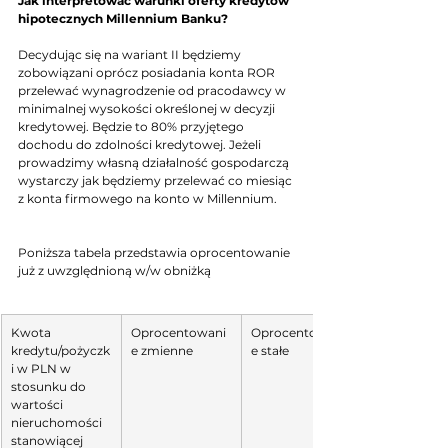
Jak interpretować warunki oferty kredytów 
hipotecznych Millennium Banku?
Decydując się na wariant II będziemy 
zobowiązani oprócz posiadania konta ROR 
przelewać wynagrodzenie od pracodawcy w 
minimalnej wysokości określonej w decyzji 
kredytowej. Będzie to 80% przyjętego 
dochodu do zdolności kredytowej. Jeżeli 
prowadzimy własną działalność gospodarczą 
wystarczy jak będziemy przelewać co miesiąc 
z konta firmowego na konto w Millennium. 
Poniższa tabela przedstawia oprocentowanie 
już z uwzględnioną w/w obniżką 
Kwota 
Oprocentowani
Oprocentowani
kredytu/pożyczk
e zmienne 
e stałe
i w PLN w 
stosunku do 
wartości 
nieruchomości 
stanowiącej 