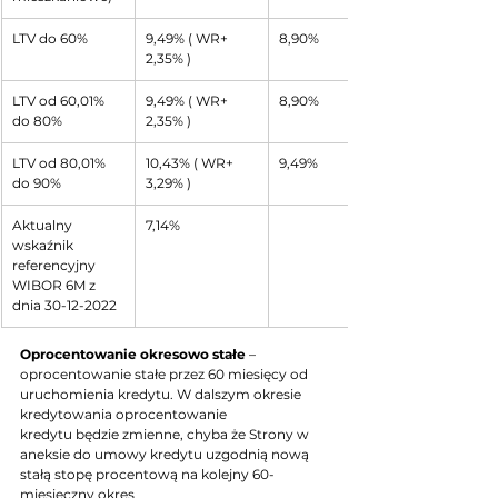
LTV do 60%
9,49% ( WR+ 
8,90%
2,35% )
LTV od 60,01% 
9,49% ( WR+ 
8,90%
do 80%
2,35% )
LTV od 80,01% 
10,43% ( WR+ 
9,49%
do 90%
3,29% )
Aktualny 
7,14%
wskaźnik 
referencyjny
WIBOR 6M z 
dnia 30-12-2022
Oprocentowanie okresowo stałe
 – 
oprocentowanie stałe przez 60 miesięcy od 
uruchomienia kredytu. W dalszym okresie 
kredytowania oprocentowanie
kredytu będzie zmienne, chyba że Strony w 
aneksie do umowy kredytu uzgodnią nową 
stałą stopę procentową na kolejny 60-
miesięczny okres