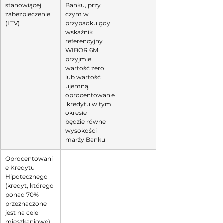
stanowiącej 
Banku, przy 
zabezpieczenie 
czym w 
(LTV)
przypadku gdy 
wskaźnik 
referencyjny 
WIBOR 6M 
przyjmie 
wartość zero 
lub wartość 
ujemną, 
oprocentowanie
 kredytu w tym 
okresie
będzie równe 
wysokości 
marży Banku
Oprocentowani
e Kredytu 
Hipotecznego
(kredyt, którego 
ponad 70% 
przeznaczone 
jest na cele 
mieszkaniowe)