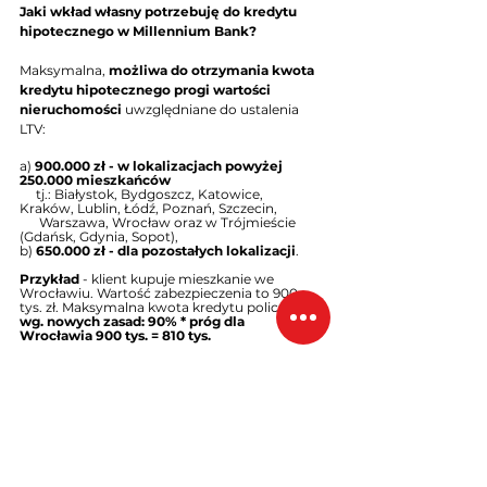
Jaki wkład własny potrzebuję do kredytu 
hipotecznego w Millennium Bank?
Maksymalna, 
możliwa do otrzymania kwota 
kredytu hipotecznego progi wartości 
nieruchomości
 uwzględniane do ustalenia 
LTV:
a) 
900.000 zł - w lokalizacjach powyżej 
250.000 mieszkańców
     tj.: Białystok, Bydgoszcz, Katowice, 
Kraków, Lublin, Łódź, Poznań, Szczecin,
      Warszawa, Wrocław oraz w Trójmieście 
(Gdańsk, Gdynia, Sopot), 
b) 
650.000 zł - dla pozostałych lokalizacji
.
Przykład 
- klient kupuje mieszkanie we 
Wrocławiu. Wartość zabezpieczenia to 900 
tys. zł. Maksymalna kwota kredytu policzona 
wg. nowych zasad: 90% * próg dla 
Wrocławia 900 tys. = 810 tys.
Jak propozycja Millennium wypada na tle 
innych banków 
Oferta banku ma swoje plusy i minusy. Na 
spotkaniu dokładnie omówimy wszystkie 
aspekty tej propozycji. Obiektywie 
porównamy ją z innymi. 