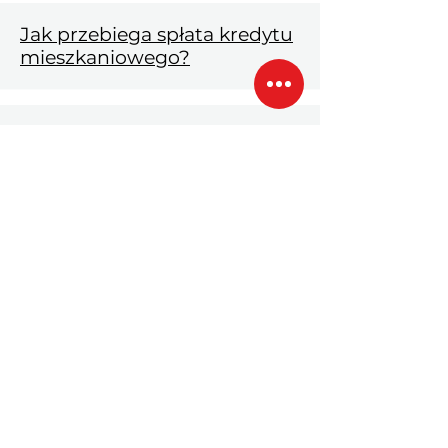
Jak przebiega spłata kredytu
mieszkaniowego?
Nadpłata lub całkowita
spłata kredytu
Prawne zabezpieczenie
kredytu hipotecznego
Ustanowienie hipoteki - co
oznacza