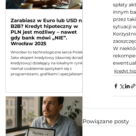
spłaty a
innym ban
przez tak
Zarabiasz w Euro lub USD na
B2B? Kredyt hipoteczny w
sytuacji 
PLN jest możliwy – nawet
Korzystni
gdy bank mówi „NIE”.
zaoszczęd
Wrocław 2025
W niektór
Wrocław to technologiczne serce Polski.
rekompens
Jako ekspert kredytowy (dawniej doradca
ewentual
kredytowy) działający na lokalnym rynku,
niemal codziennie spotykam się z
Kredyt hi
programistami, grafikami i specjalistami
IT, którzy mieszkają na Krzykach,
Biskupinie czy Fabrycznej, ale pracują dla
firm z USA, Niemiec czy Wielkiej Brytanii.
działalność dochód w walucie a kredyt
hipoteczny Sytuacja wydaje się idealna:
wysokie zarobki, kontrakt B2B,
stabilizacja. Schody zaczynają się w
momencie, gdy chce
Powiązane posty