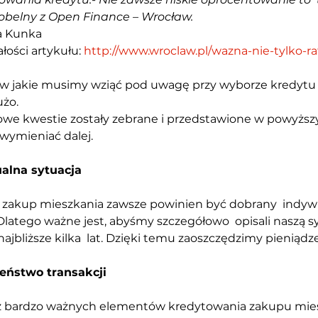
obelny z Open Finance – Wrocław. 
a Kunka 
łości artykułu: 
http://www.wroclaw.pl/wazna-nie-tylko-ra
w jakie musimy wziąć pod uwagę przy wyborze kredytu 
żo. 
we kwestie zostały zebrane i przedstawione w powyższy
ymieniać dalej. 
alna sytuacja 
a zakup mieszkania zawsze powinien być dobrany  indyw
Dlatego ważne jest, abyśmy szczegółowo  opisali naszą sy
ajbliższe kilka  lat. Dzięki temu zaoszczędzimy pieniądze t
eństwo transakcji 
 bardzo ważnych elementów kredytowania zakupu miesz