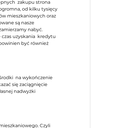
ępnych  zakupu strona 
ogromna, od kilku tysięcy 
ytów mieszkaniowych oraz 
zowane są nasze 
zamierzamy nabyć. 
czas uzyskania  kredytu 
 powinien być również 
rodki  na wykończenie 
ać się zaciągnięcie 
łasnej nadwyżki 
mieszkaniowego. Czyli 