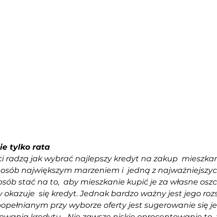
e tylko rata 
ci radzą jak wybrać najlepszy kredyt na zakup  mieszka
 osób największym marzeniem i  jedną z najważniejszych
osób stać na to,  aby mieszkanie kupić je za własne osz
 okazuje  się kredyt. Jednak bardzo ważny jest jego roz
pełnianym przy wyborze oferty jest sugerowanie się je
wania kredytu.- Nie zawsze niskie oprocentowanie to  