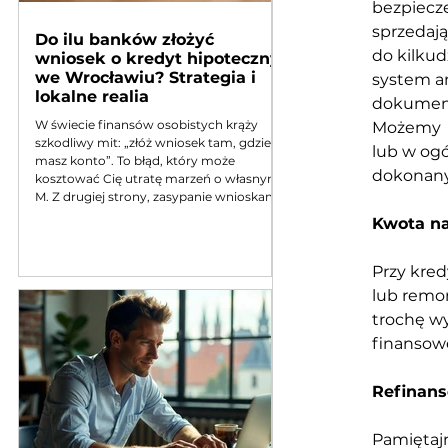
bezpiecz
sprzedają
Do ilu banków złożyć
do kilkud
wniosek o kredyt hipoteczny
we Wrocławiu? Strategia i
system an
lokalne realia
dokument
W świecie finansów osobistych krąży
Możemy  p
szkodliwy mit: „złóż wniosek tam, gdzie
lub w ogó
masz konto”. To błąd, który może
dokonany 
kosztować Cię utratę marzeń o własnym
M. Z drugiej strony, zasypanie wnioskami
połowy sektora bankowego to strategia
Kwota na
samobójcza. Gdzie leży złoty środek?
Odpowiedź jest konkretna. Wnioski o
kredyt hipoteczny na biurku doradcy we
Przy kre
Wrocławiu Dla zabieganych (TL;DR) :
lub remo
Eksperci kredytowi z Wrocławia zgodnie
trochę wy
zalecają złożenie wniosków o kredyt
hipoteczny do 3 banków jednocze
finansowe
Refinans
Pamiętajm