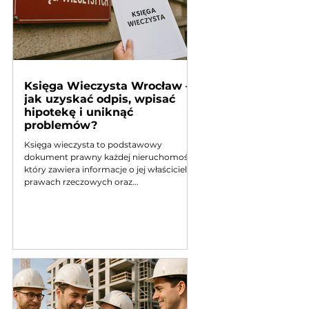
Kredyt na bud
2026 – aktualne
wymagania i d
Księga Wieczysta Wrocław –
jak uzyskać odpis, wpisać
hipotekę i uniknąć
problemów?
Księga wieczysta to podstawowy
dokument prawny każdej nieruchomości,
który zawiera informacje o jej właścicielu,
prawach rzeczowych oraz...