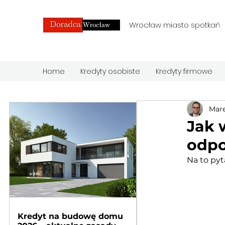
Wrocław miasto spotkań
Home
Kredyty osobiste
Kredyty firmowe
Mare
Jak 
odpo
Na to pyt
Kredyt na budowę domu