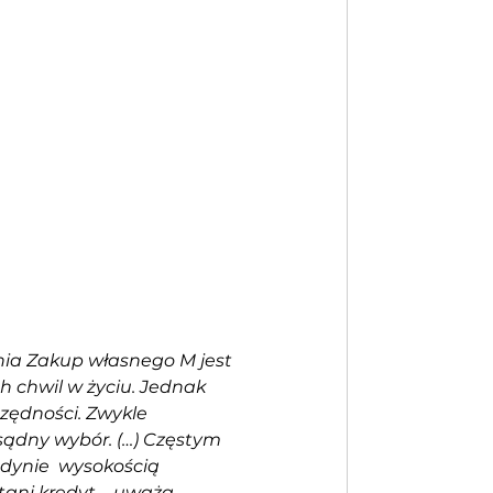
nia Zakup własnego M jest 
 chwil w życiu. Jednak 
czędności. Zwykle 
sądny wybór. (…) Częstym  
dynie  wysokością 
tani kredyt – uważa 