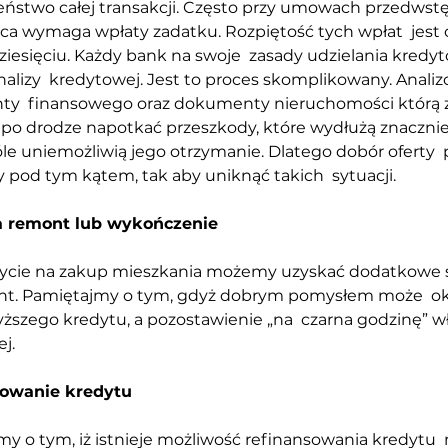
eństwo całej transakcji. Często przy umowach przedwst
ca wymaga wpłaty zadatku. Rozpiętość tych wpłat  jest 
ziesięciu. Każdy bank na swoje  zasady udzielania kred
alizy  kredytowej. Jest to proces skomplikowany. Anali
y  finansowego oraz dokumenty nieruchomości którą 
o drodze napotkać przeszkody, które wydłużą znacznie 
le uniemożliwią jego otrzymanie. Dlatego dobór oferty 
pod tym kątem, tak aby uniknąć takich  sytuacji. 
 remont lub wykończenie 
dycie na zakup mieszkania możemy uzyskać dodatkowe ś
nt. Pamiętajmy o tym, gdyż dobrym pomysłem może  okaz
ższego kredytu, a pozostawienie „na  czarna godzinę” w
j. 
owanie kredytu 
y o tym, iż istnieje możliwość refinansowania kredytu  