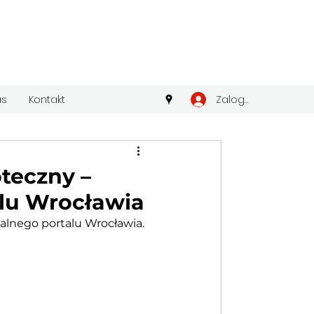
Zaloguj się
as
Kontakt
teczny –
alu Wrocławia
jalnego portalu Wrocławia.