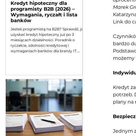
Kredyt hipoteczny dla
Marek Gr
programisty B2B (2026) –
Katarzyn
Wymagania, ryczałt i lista
banków
Link do ca
Jesteś programistą na B2B? Sprawdź, jak
uzyskać kredyt hipoteczny już po 3
Czynnikó
miesiącach działalności. Poradnik o
bardzo du
ryczałcie, zdolności kredytowej i
Podstawo
wymaganiach banków dla branży IT.
Aktualizacja 2026
możemy w
Indywidu
Kredyt z
potrzeb. 
plany na n
Bezpiecz
Jednym z