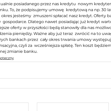
ktualnie posiadanego przez nas kredytu  nowym kredy
ku. To, że podpisujemy umowę  kredytową na np. 30 lat 
i okres jesteśmy  zmuszeni spłacać nasz kredyt. Oferty 
w  gospodarce. Dlatego nawet posiadając już kredyt warto
ejsze oferty w przyszłości będą stanowiły dla nas możliwo
zenia pieniędzy. Ważne aby już teraz  zwrócić na to uwa
ych bankach przez  cały okres trwania umowy występuje
acyjna, czyli za  wcześniejsza spłatę. Ten koszt będziemy
nej zmianie banku.
poteczny