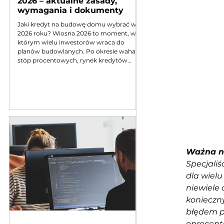
2026 – aktualne zasady,
wymagania i dokumenty
Jaki kredyt na budowę domu wybrać w
2026 roku? Wiosna 2026 to moment, w
którym wielu inwestorów wraca do
planów budowlanych. Po okresie wahań
stóp procentowych, rynek kredytów
budowlano-hipotecznych ustabilizował
się, jednak banki wciąż skrupulatnie
weryfikują kosztorysy. Zmieniły się też
minimalne wymogi dotyczące kosztu
budowy 1 m², co bezpośrednio wpływa na
kwotę, jaką musisz pożyczyć. Jeśli
planujesz mniejszą inwestycję (np. dom
rekreacyjny lub modułowy), nadal
możesz roz
Ważna ni
Specjaliś
dla wielu
niewiele 
konieczny
błędem po
oprocento