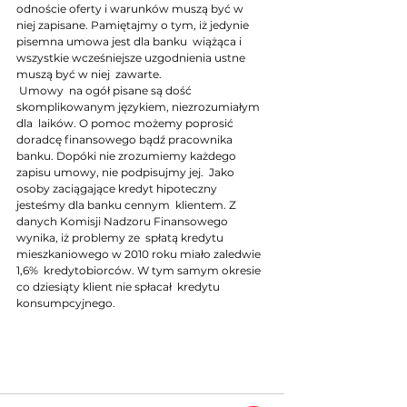
odnoście oferty i warunków muszą być w  
niej zapisane. Pamiętajmy o tym, iż jedynie 
pisemna umowa jest dla banku  wiążąca i 
wszystkie wcześniejsze uzgodnienia ustne 
muszą być w niej  zawarte.
 Umowy  na ogół pisane są dość 
skomplikowanym językiem, niezrozumiałym 
dla  laików. O pomoc możemy poprosić 
doradcę finansowego bądź pracownika  
banku. Dopóki nie zrozumiemy każdego 
zapisu umowy, nie podpisujmy jej.  Jako 
osoby zaciągające kredyt hipoteczny 
jesteśmy dla banku cennym  klientem. Z 
danych Komisji Nadzoru Finansowego 
wynika, iż problemy ze  spłatą kredytu 
mieszkaniowego w 2010 roku miało zaledwie 
1,6%  kredytobiorców. W tym samym okresie 
co dziesiąty klient nie spłacał  kredytu 
konsumpcyjnego.