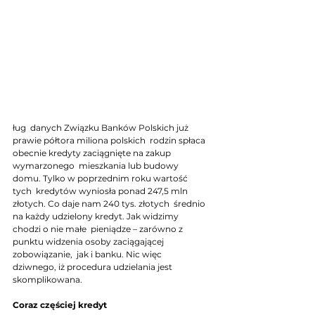
ług  danych Związku Banków Polskich już 
prawie półtora miliona polskich  rodzin spłaca 
obecnie kredyty zaciągnięte na zakup 
wymarzonego  mieszkania lub budowy 
domu. Tylko w poprzednim roku wartość 
tych  kredytów wyniosła ponad 247,5 mln 
złotych. Co daje nam 240 tys. złotych  średnio 
na każdy udzielony kredyt. Jak widzimy 
chodzi o nie małe  pieniądze – zarówno z 
punktu widzenia osoby zaciągającej 
zobowiązanie,  jak i banku. Nic więc 
dziwnego, iż procedura udzielania jest  
skomplikowana.
Coraz częściej kredyt 