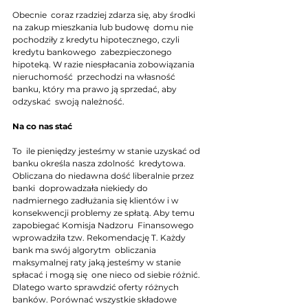
Obecnie  coraz rzadziej zdarza się, aby środki 
na zakup mieszkania lub budowę  domu nie 
pochodziły z kredytu hipotecznego, czyli 
kredytu bankowego  zabezpieczonego 
hipoteką. W razie niespłacania zobowiązania 
nieruchomość  przechodzi na własność 
banku, który ma prawo ją sprzedać, aby 
odzyskać  swoją należność. 
Na co nas stać
To  ile pieniędzy jesteśmy w stanie uzyskać od 
banku określa nasza zdolność  kredytowa. 
Obliczana do niedawna dość liberalnie przez 
banki  doprowadzała niekiedy do 
nadmiernego zadłużania się klientów i w  
konsekwencji problemy ze spłatą. Aby temu 
zapobiegać Komisja Nadzoru  Finansowego 
wprowadziła tzw. Rekomendację T. Każdy 
bank ma swój algorytm  obliczania 
maksymalnej raty jaką jesteśmy w stanie 
spłacać i mogą się  one nieco od siebie różnić. 
Dlatego warto sprawdzić oferty różnych  
banków. Porównać wszystkie składowe 