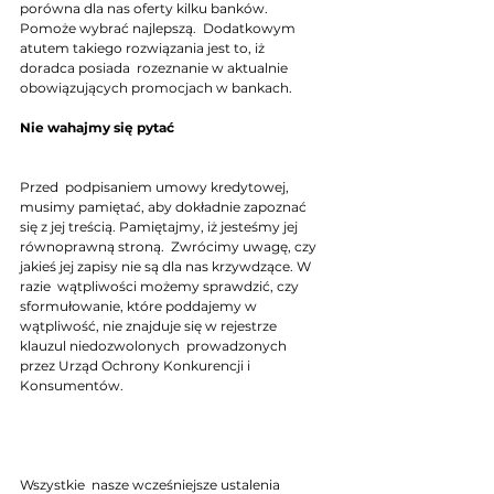
porówna dla nas oferty kilku banków. 
Pomoże wybrać najlepszą.  Dodatkowym 
atutem takiego rozwiązania jest to, iż 
doradca posiada  rozeznanie w aktualnie 
obowiązujących promocjach w bankach.
Nie wahajmy się pytać  			 
Przed  podpisaniem umowy kredytowej, 
musimy pamiętać, aby dokładnie zapoznać  
się z jej treścią. Pamiętajmy, iż jesteśmy jej 
równoprawną stroną.  Zwrócimy uwagę, czy 
jakieś jej zapisy nie są dla nas krzywdzące. W 
razie  wątpliwości możemy sprawdzić, czy 
sformułowanie, które poddajemy w  
wątpliwość, nie znajduje się w rejestrze 
klauzul niedozwolonych  prowadzonych 
przez Urząd Ochrony Konkurencji i 
Konsumentów.  			 	
Wszystkie  nasze wcześniejsze ustalenia 