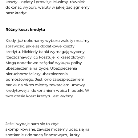
koszty – opłaty i prowizje. Musimy  również 
dokonać wyboru waluty w jakiej zaciągniemy 
nasz kredyt.
Różny koszt kredytu 
Kiedy  już dokonamy wyboru waluty musimy 
sprawdzić, jakie są dodatkowe koszty  
kredytu. Niekiedy banki wymagają wyceny 
rzeczoznawcy, co kosztuje  kilkaset złotych. 
Mogą dodatkowo zażądać wykupu polisy 
ubezpieczenia na  życie. Ubezpieczenia 
nieruchomości czy ubezpieczenia 
pomostowego. Jest  ono zabezpieczeniem 
banku na okres między zawarciem umowy 
kredytowej a  dokonaniem wpisu hipoteki. W 
tym czasie koszt kredytu jest wyższy.  	
Jeżeli wydaje nam się to zbyt 
skomplikowane, zawsze możemy udać się na 
spotkanie z doradcą finansowym,  który 